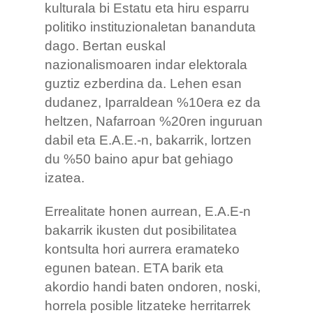
kulturala bi Estatu eta hiru esparru
politiko instituzionaletan bananduta
dago. Bertan euskal
nazionalismoaren indar elektorala
guztiz ezberdina da. Lehen esan
dudanez, Iparraldean %10era ez da
heltzen, Nafarroan %20ren inguruan
dabil eta E.A.E.-n, bakarrik, lortzen
du %50 baino apur bat gehiago
izatea.
Errealitate honen aurrean, E.A.E-n
bakarrik ikusten dut posibilitatea
kontsulta hori aurrera eramateko
egunen batean. ETA barik eta
akordio handi baten ondoren, noski,
horrela posible litzateke herritarrek