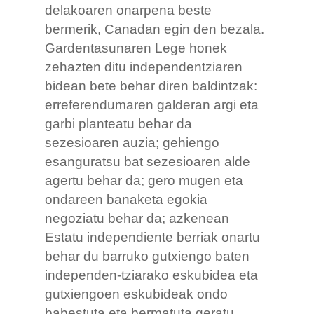
delakoaren onarpena beste
bermerik, Canadan egin den bezala.
Gardentasunaren Lege honek
zehazten ditu independentziaren
bidean bete behar diren baldintzak:
erreferendumaren galderan argi eta
garbi planteatu behar da
sezesioaren auzia; gehiengo
esanguratsu bat sezesioaren alde
agertu behar da; gero mugen eta
ondareen banaketa egokia
negoziatu behar da; azkenean
Estatu independiente berriak onartu
behar du barruko gutxiengo baten
independen-tziarako eskubidea eta
gutxiengoen eskubideak ondo
babestuta eta bermatuta geratu