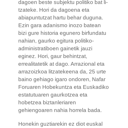
dagoen beste subjektu politiko bat li-
tzateke. Hori da dagoena eta
abiapuntutzat hartu behar duguna.
Ezin gara adanismo inozo batean
bizi gure historia egunero birfundatu
nahian, gaurko egitura politiko-
administratiboen gainetik jauzi
eginez. Hori, gaur behintzat,
errealitatetik at dago. Arrazional eta
arrazoizkoa litzatekeena da, 25 urte
baino gehiago igaro ondoren, Nafar
Foruaren Hobekuntza eta Euskadiko
estatutuaren gaurkotzea eta
hobetzea biztanleriaren
gehiengoaren nahia horrela bada.
Honekin guztiarekin ez diot euskal