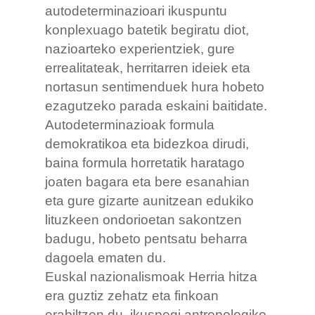
autodeterminazioari ikuspuntu
konplexuago batetik begiratu diot,
nazioarteko experientziek, gure
errealitateak, herritarren ideiek eta
nortasun sentimenduek hura hobeto
ezagutzeko parada eskaini baitidate.
Autodeterminazioak formula
demokratikoa eta bidezkoa dirudi,
baina formula horretatik haratago
joaten bagara eta bere esanahian
eta gure gizarte aunitzean edukiko
lituzkeen ondorioetan sakontzen
badugu, hobeto pentsatu beharra
dagoela ematen du.
Euskal nazionalismoak Herria hitza
era guztiz zehatz eta finkoan
erabiltzen du, ikuspegi antropologiko