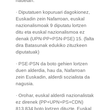
hauetan.
· Diputatuen kopuruari dagokionez,
Euskadin zein Nafarroan, euskal
nazionalismoak 9 diputatu lortzen
ditu eta euskal nazionalismoa ez
denak (UPN-PP+PSN-PSE) 15. (falta
dira Batasunak edukiko zituzkeen
diputatuak)
· PSE-PSN da boto gehien lortzen
duen alderdia, hau da, Nafarroan
zein Euskadin, alderdi sozialista da
nagusia.
· Orohar, euskal alderdi nazionalistak
ez direnek (PP+UPN+PS+CDN)
813.834 boto lortzen dituzte. Euskal