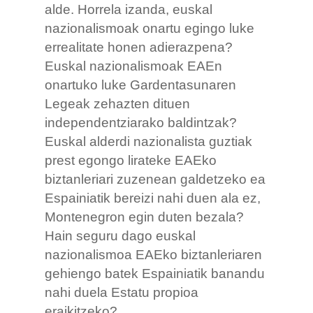
alde. Horrela izanda, euskal
nazionalismoak onartu egingo luke
errealitate honen adierazpena?
Euskal nazionalismoak EAEn
onartuko luke Gardentasunaren
Legeak zehazten dituen
independentziarako baldintzak?
Euskal alderdi nazionalista guztiak
prest egongo lirateke EAEko
biztanleriari zuzenean galdetzeko ea
Espainiatik bereizi nahi duen ala ez,
Montenegron egin duten bezala?
Hain seguru dago euskal
nazionalismoa EAEko biztanleriaren
gehiengo batek Espainiatik banandu
nahi duela Estatu propioa
eraikitzeko?