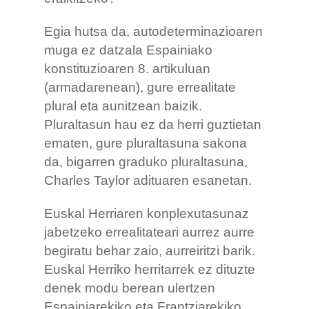
Egia hutsa da, autodeterminazioaren
muga ez datzala Espainiako
konstituzioaren 8. artikuluan
(armadarenean), gure errealitate
plural eta aunitzean baizik.
Pluraltasun hau ez da herri guztietan
ematen, gure pluraltasuna sakona
da, bigarren graduko pluraltasuna,
Charles Taylor adituaren esanetan.
Euskal Herriaren konplexutasunaz
jabetzeko errealitateari aurrez aurre
begiratu behar zaio, aurreiritzi barik.
Euskal Herriko herritarrek ez dituzte
denek modu berean ulertzen
Espainiarekiko eta Frantziarekiko