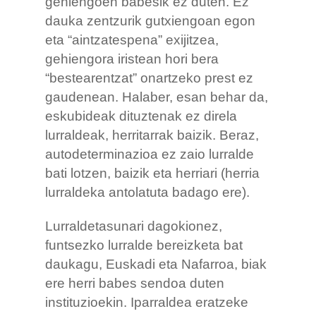
gehiengoen babesik ez duten. Ez
dauka zentzurik gutxiengoan egon
eta “aintzatespena” exijitzea,
gehiengora iristean hori bera
“bestearentzat” onartzeko prest ez
gaudenean. Halaber, esan behar da,
eskubideak dituztenak ez direla
lurraldeak, herritarrak baizik. Beraz,
autodeterminazioa ez zaio lurralde
bati lotzen, baizik eta herriari (herria
lurraldeka antolatuta badago ere).
Lurraldetasunari dagokionez,
funtsezko lurralde bereizketa bat
daukagu, Euskadi eta Nafarroa, biak
ere herri babes sendoa duten
instituzioekin. Iparraldea eratzeke