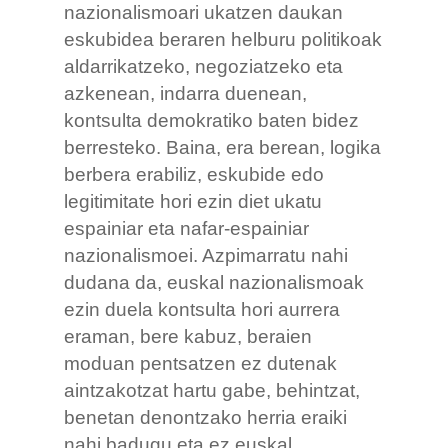
nazionalismoari ukatzen daukan
eskubidea beraren helburu politikoak
aldarrikatzeko, negoziatzeko eta
azkenean, indarra duenean,
kontsulta demokratiko baten bidez
berresteko. Baina, era berean, logika
berbera erabiliz, eskubide edo
legitimitate hori ezin diet ukatu
espainiar eta nafar-espainiar
nazionalismoei. Azpimarratu nahi
dudana da, euskal nazionalismoak
ezin duela kontsulta hori aurrera
eraman, bere kabuz, beraien
moduan pentsatzen ez dutenak
aintzakotzat hartu gabe, behintzat,
benetan denontzako herria eraiki
nahi badugu eta ez euskal