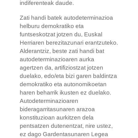
indiferenteak daude.
Zati handi batek autodeterminazioa
helburu demokratiko eta
funtseskotzat jotzen du, Euskal
Herriaren berezitazunari erantzuteko.
Alderantziz, beste zati handi bat
autodeterminazioaren aurka
agertzen da, artifiziostzat jotzen
duelako, edo/eta bizi garen baldintza
demokratiko eta autonomikoetan
haren beharrik ikusten ez duelako.
Autodeterminazioaren
bideragarritasunaren arazoa
konstituzioan aurkitzen dela
pentsatzen dutenentzat, nire ustez,
ez dago Gardentasunaren Legea