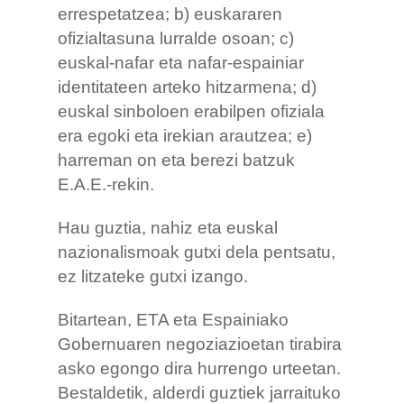
errespetatzea; b) euskararen
ofizialtasuna lurralde osoan; c)
euskal-nafar eta nafar-espainiar
identitateen arteko hitzarmena; d)
euskal sinboloen erabilpen ofiziala
era egoki eta irekian arautzea; e)
harreman on eta berezi batzuk
E.A.E.-rekin.
Hau guztia, nahiz eta euskal
nazionalismoak gutxi dela pentsatu,
ez litzateke gutxi izango.
Bitartean, ETA eta Espainiako
Gobernuaren negoziazioetan tirabira
asko egongo dira hurrengo urteetan.
Bestaldetik, alderdi guztiek jarraituko