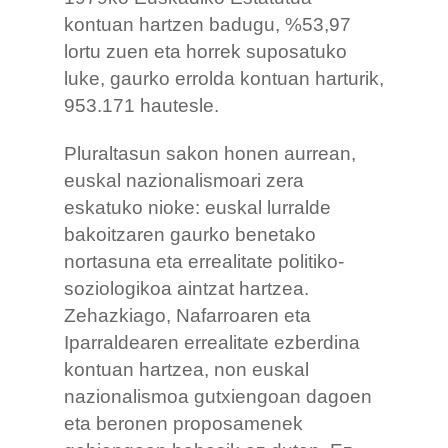
kontuan hartzen badugu, %53,97
lortu zuen eta horrek suposatuko
luke, gaurko errolda kontuan harturik,
953.171 hautesle.
Pluraltasun sakon honen aurrean,
euskal nazionalismoari zera
eskatuko nioke: euskal lurralde
bakoitzaren gaurko benetako
nortasuna eta errealitate politiko-
soziologikoa aintzat hartzea.
Zehazkiago, Nafarroaren eta
Iparraldearen errealitate ezberdina
kontuan hartzea, non euskal
nazionalismoa gutxiengoan dagoen
eta beronen proposamenek