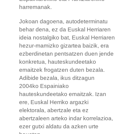
harremanak.
Jokoan dagoena, autodeterminatu
behar dena, ez da Euskal Herriaren
ideia nostalgiko bat, Euskal Herriaren
hezur-mamizko gizartea baizik, era
ezberdinetan pentsatzen duen jende
konkretua, hauteskundeetako
emaitzek frogatzen duten bezala.
Adibide bezala, ikus ditzagun
2004ko Espainiako
hauteskundeetako emaitzak. Izan
ere, Euskal Herriko argazki
elektorala, abertzale eta ez
abertzaleen arteko indar korrelazioa,
ezer gutxi aldatu da azken urte