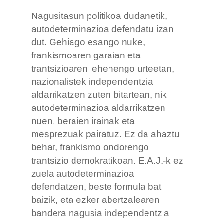
Nagusitasun politikoa dudanetik,
autodeterminazioa defendatu izan
dut. Gehiago esango nuke,
frankismoaren garaian eta
trantsizioaren lehenengo urteetan,
nazionalistek independentzia
aldarrikatzen zuten bitartean, nik
autodeterminazioa aldarrikatzen
nuen, beraien irainak eta
mesprezuak pairatuz. Ez da ahaztu
behar, frankismo ondorengo
trantsizio demokratikoan, E.A.J.-k ez
zuela autodeterminazioa
defendatzen, beste formula bat
baizik, eta ezker abertzalearen
bandera nagusia independentzia