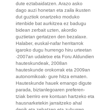
dute eztabaidatzen. Arazo asko
dago auzi honetan eta zaila ikusten
dut guztiok onartzeko moduko
irtenbide bat aurkitzea ez badugu
bidean zerbait uzten, akordio
guztietan gertatzen den bezalaxe.
Halaber, euskal-nafar herritarrok
igaroko dugu hurrengo hiru urteetan
-2007an udaletxe eta Foru Aldundien
hauteskundeak, 2008an
hauteskunde orokorrak eta 2009an
autonomikoak- gure hitza ematen.
Hauteskunde hauek emango digute
parada, biztanlegoaren preferen-
tziak berriro ere kontuan hartzeko eta
hausnarketekin jarraitzeko ahal
denik eta zehatzen eta zuhurren