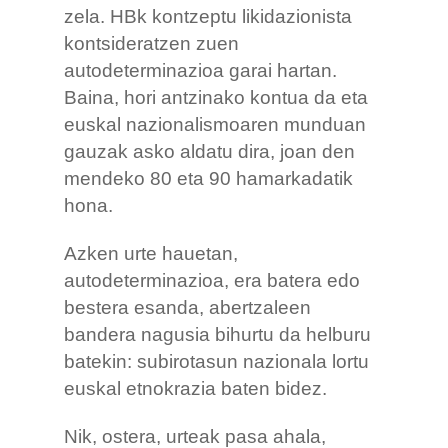
zela. HBk kontzeptu likidazionista
kontsideratzen zuen
autodeterminazioa garai hartan.
Baina, hori antzinako kontua da eta
euskal nazionalismoaren munduan
gauzak asko aldatu dira, joan den
mendeko 80 eta 90 hamarkadatik
hona.
Azken urte hauetan,
autodeterminazioa, era batera edo
bestera esanda, abertzaleen
bandera nagusia bihurtu da helburu
batekin: subirotasun nazionala lortu
euskal etnokrazia baten bidez.
Nik, ostera, urteak pasa ahala,