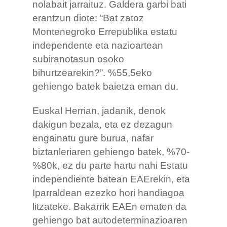
nolabait jarraituz. Galdera garbi bati
erantzun diote: “Bat zatoz
Montenegroko Errepublika estatu
independente eta nazioartean
subiranotasun osoko
bihurtzearekin?”. %55,5eko
gehiengo batek baietza eman du.
Euskal Herrian, jadanik, denok
dakigun bezala, eta ez dezagun
engainatu gure burua, nafar
biztanleriaren gehiengo batek, %70-
%80k, ez du parte hartu nahi Estatu
independiente batean EAErekin, eta
Iparraldean ezezko hori handiagoa
litzateke. Bakarrik EAEn ematen da
gehiengo bat autodeterminazioaren