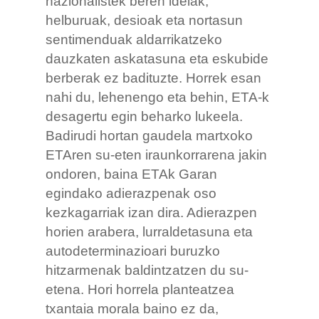
nazionalistek beren ideiak,
helburuak, desioak eta nortasun
sentimenduak aldarrikatzeko
dauzkaten askatasuna eta eskubide
berberak ez badituzte. Horrek esan
nahi du, lehenengo eta behin, ETA-k
desagertu egin beharko lukeela.
Badirudi hortan gaudela martxoko
ETAren su-eten iraunkorrarena jakin
ondoren, baina ETAk Garan
egindako adierazpenak oso
kezkagarriak izan dira. Adierazpen
horien arabera, lurraldetasuna eta
autodeterminazioari buruzko
hitzarmenak baldintzatzen du su-
etena. Hori horrela planteatzea
txantaia morala baino ez da,