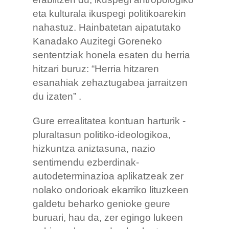
eta kulturala ikuspegi politikoarekin
nahastuz. Hainbatetan aipatutako
Kanadako Auzitegi Goreneko
sententziak honela esaten du herria
hitzari buruz: “Herria hitzaren
esanahiak zehaztugabea jarraitzen
du izaten” .
Gure errealitatea kontuan harturik -
pluraltasun politiko-ideologikoa,
hizkuntza aniztasuna, nazio
sentimendu ezberdinak-
autodeterminazioa aplikatzeak zer
nolako ondorioak ekarriko lituzkeen
galdetu beharko genioke geure
buruari, hau da, zer egingo lukeen