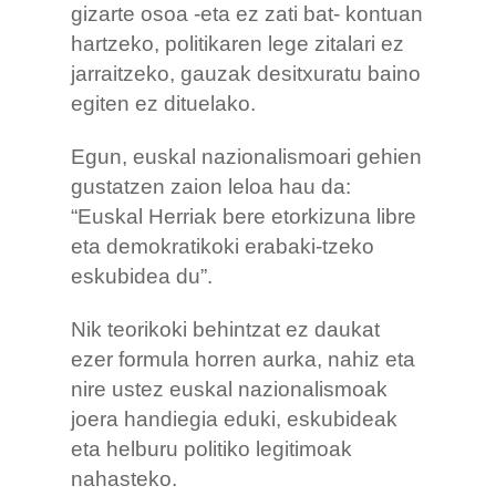
gizarte osoa -eta ez zati bat- kontuan
hartzeko, politikaren lege zitalari ez
jarraitzeko, gauzak desitxuratu baino
egiten ez dituelako.
Egun, euskal nazionalismoari gehien
gustatzen zaion leloa hau da:
“Euskal Herriak bere etorkizuna libre
eta demokratikoki erabaki-tzeko
eskubidea du”.
Nik teorikoki behintzat ez daukat
ezer formula horren aurka, nahiz eta
nire ustez euskal nazionalismoak
joera handiegia eduki, eskubideak
eta helburu politiko legitimoak
nahasteko.