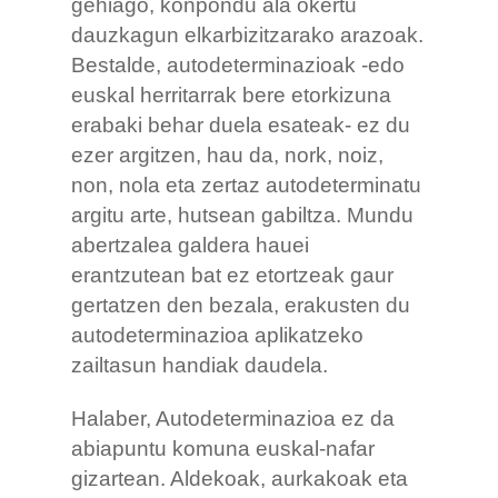
gehiago, konpondu ala okertu
dauzkagun elkarbizitzarako arazoak.
Bestalde, autodeterminazioak -edo
euskal herritarrak bere etorkizuna
erabaki behar duela esateak- ez du
ezer argitzen, hau da, nork, noiz,
non, nola eta zertaz autodeterminatu
argitu arte, hutsean gabiltza. Mundu
abertzalea galdera hauei
erantzutean bat ez etortzeak gaur
gertatzen den bezala, erakusten du
autodeterminazioa aplikatzeko
zailtasun handiak daudela.
Halaber, Autodeterminazioa ez da
abiapuntu komuna euskal-nafar
gizartean. Aldekoak, aurkakoak eta