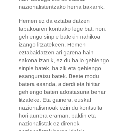
nazionalistentzako herria bakarrik.
Hemen ez da eztabaidatzen
tabakoaren kontrako lege bat, non,
gehiengo sinple batekin nahikoa
izango litzatekeen. Hemen
eztabaidatzen ari garena hain
sakona izanik, ez du balio gehiengo
sinple batek, baizik eta gehiengo
esanguratsu batek. Beste modu
batera esanda, alderdi eta hiritar
gehiengo baten adostasuna behar
litzateke. Eta gainera, euskal
nazionalismoak ezin du kontsulta
hori aurrera eraman, baldin eta
nazionalistak ez direnek