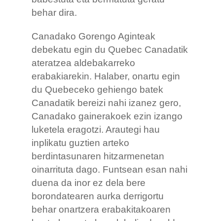
behar dira.
Canadako Gorengo Aginteak
debekatu egin du Quebec Canadatik
ateratzea aldebakarreko
erabakiarekin. Halaber, onartu egin
du Quebeceko gehiengo batek
Canadatik bereizi nahi izanez gero,
Canadako gainerakoek ezin izango
luketela eragotzi. Arautegi hau
inplikatu guztien arteko
berdintasunaren hitzarmenetan
oinarrituta dago. Funtsean esan nahi
duena da inor ez dela bere
borondatearen aurka derrigortu
behar onartzera erabakitakoaren