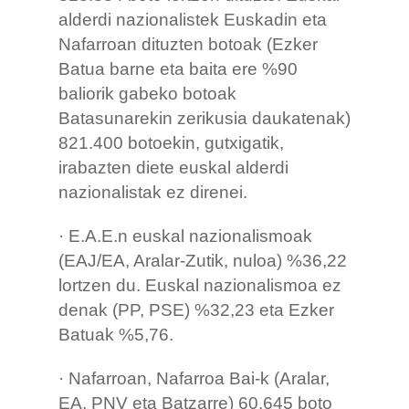
alderdi nazionalistek Euskadin eta
Nafarroan dituzten botoak (Ezker
Batua barne eta baita ere %90
baliorik gabeko botoak
Batasunarekin zerikusia daukatenak)
821.400 botoekin, gutxigatik,
irabazten diete euskal alderdi
nazionalistak ez direnei.
· E.A.E.n euskal nazionalismoak
(EAJ/EA, Aralar-Zutik, nuloa) %36,22
lortzen du. Euskal nazionalismoa ez
denak (PP, PSE) %32,23 eta Ezker
Batuak %5,76.
· Nafarroan, Nafarroa Bai-k (Aralar,
EA, PNV eta Batzarre) 60.645 boto