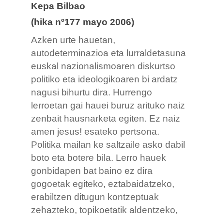
Kepa Bilbao
(hika nº177 mayo 2006)
Azken urte hauetan,
autodeterminazioa eta lurraldetasuna
euskal nazionalismoaren diskurtso
politiko eta ideologikoaren bi ardatz
nagusi bihurtu dira. Hurrengo
lerroetan gai hauei buruz
arituko naiz
zenbait hausnarketa egiten. Ez naiz
amen jesus! esateko pertsona.
Politika mailan ke saltzaile asko dabil
boto eta botere bila. Lerro hauek
gonbidapen bat baino ez dira
gogoetak egiteko, eztabaidatzeko,
erabiltzen ditugun kontzeptuak
zehazteko, topikoetatik aldentzeko,