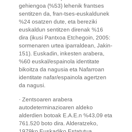
gehiengoa (%53) lehenik frantses
sentitzen da, fran-tses-euskaldunek
%24 osatzen dute, eta bereziki
euskaldun sentitzen direnak %16
dira (ikusi Pantxoa Etchegoin, 2005:
sormenaren urtea iparraldean, Jakin-
151). Euskadin, inkesten arabera,
%60 euskal/espainola identitate
bikoitza da nagusia eta Nafarroan
identitate nafar/espainola agertzen
da nagusi.
· Zentsoaren arabera
autodeterminazioaren aldeko
alderdien botoak E.A.E.n %43,09 eta
761.520 boto dira. Alderatzeko,
1979ko Euskadiko Estatutua