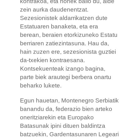
kontrakoa, eta honek balio du, alde
zein aurka daudenentzat.
Sezesionistek aldarrikatzen dute
Estatuaren banaketa, eta era
berean, beraien etorkizuneko Estatu
berriaren zatiezintasuna. Hau da,
hain zuzen ere, sezesionista guztiei
da-txekien kontraesana.
Kontsekuenteak izango bagina,
parte biek arautegi berbera onartu
beharko lukete.
Egun hauetan, Montenegro Serbiatik
banandu da, federazio bien arteko
oneritziarekin eta Europako
Batasunak ipini dituen baldintza
batzuekin, Gardentasunaren Legeari