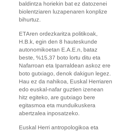
baldintza horiekin bat ez datozenei
biolentziaren luzapenaren konplize
bihurtuz.
ETAren ordezkaritza politikoak,
H.B.k, egin den 8 hauteskunde
autonomikoetan E.A.E.n, bataz
beste, %15,37 boto lortu ditu eta
Nafarroan eta Iparraldean askoz ere
boto gutxiago, denok dakigun legez.
Hau ez da nahikoa, Euskal Herriaren
edo euskal-nafar guztien izenean
hitz egiteko, are gutxiago bere
egitasmoa eta munduikuskera
abertzalea inposatzeko.
Euskal Herri antropologikoa eta