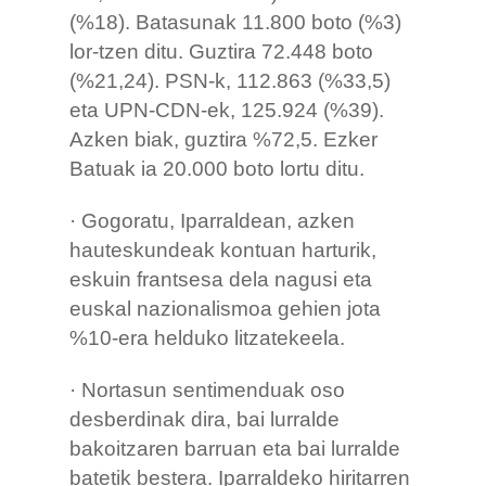
(%18). Batasunak 11.800 boto (%3)
lor-tzen ditu. Guztira 72.448 boto
(%21,24). PSN-k, 112.863 (%33,5)
eta UPN-CDN-ek, 125.924 (%39).
Azken biak, guztira %72,5. Ezker
Batuak ia 20.000 boto lortu ditu.
· Gogoratu, Iparraldean, azken
hauteskundeak kontuan harturik,
eskuin frantsesa dela nagusi eta
euskal nazionalismoa gehien jota
%10-era helduko litzatekeela.
· Nortasun sentimenduak oso
desberdinak dira, bai lurralde
bakoitzaren barruan eta bai lurralde
batetik bestera. Iparraldeko hiritarren