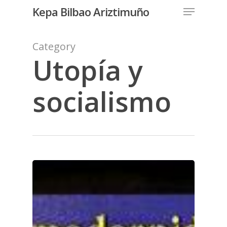
Menu
Skip
Kepa Bilbao Ariztimuño
to
Close
main
Category
Menu
content
Utopía y
socialismo