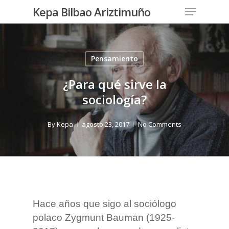
Menu
Skip
Kepa Bilbao Ariztimuño
to
Close
main
Menu
content
Pensamiento
¿Para qué sirve la
sociología?
By
Kepa
agosto 23, 2017
No Comments
Hace años que sigo al sociólogo
polaco Zygmunt Bauman (1925-