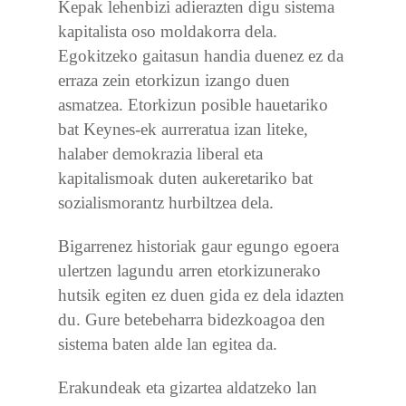
Kepak lehenbizi adierazten digu sistema
kapitalista oso moldakorra dela.
Egokitzeko gaitasun handia duenez ez da
erraza zein etorkizun izango duen
asmatzea. Etorkizun posible hauetariko
bat Keynes-ek aurreratua izan liteke,
halaber demokrazia liberal eta
kapitalismoak duten aukeretariko bat
sozialismorantz hurbiltzea dela.
Bigarrenez historiak gaur egungo egoera
ulertzen lagundu arren etorkizunerako
hutsik egiten ez duen gida ez dela idazten
du. Gure betebeharra bidezkoagoa den
sistema baten alde lan egitea da.
Erakundeak eta gizartea aldatzeko lan