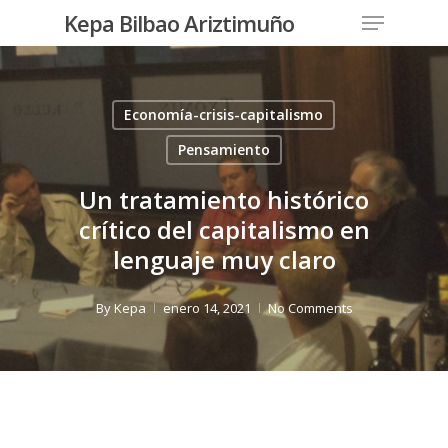
Menu
Skip
Kepa Bilbao Ariztimuño
to
Close
main
Menu
content
Economía-crisis-capitalismo
Pensamiento
Un tratamiento histórico
crítico del capitalismo en
lenguaje muy claro
By
Kepa
enero 14, 2021
No Comments