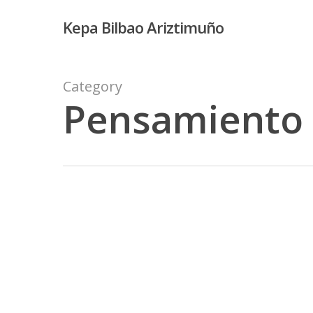
Skip
Kepa Bilbao Ariztimuño
to
main
content
Category
Pensamiento