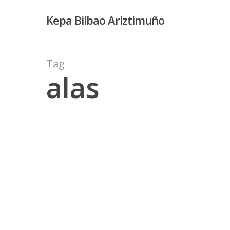
Skip
Kepa Bilbao Ariztimuño
to
main
content
Tag
alas