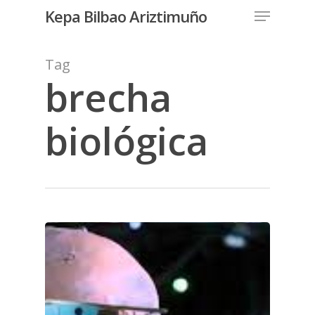
Menu
Skip
Kepa Bilbao Ariztimuño
to
Close
main
Tag
Menu
content
brecha
biológica