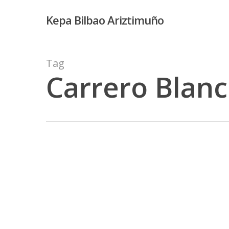
Skip
Kepa Bilbao Ariztimuño
to
main
content
Tag
Carrero Blan