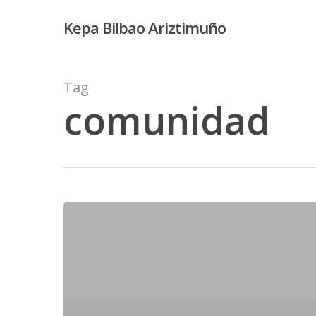
Skip
Kepa Bilbao Ariztimuño
to
main
content
Tag
comunidad