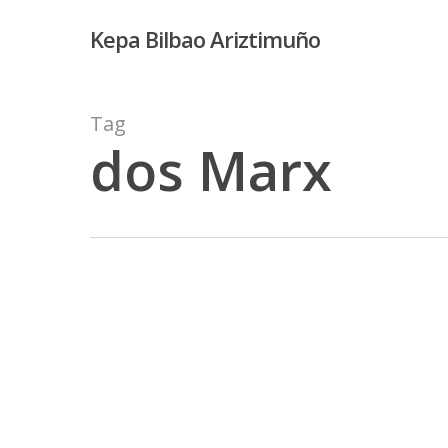
Skip
Kepa Bilbao Ariztimuño
to
main
content
Tag
dos Marx