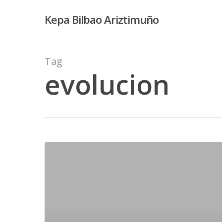
Skip
Kepa Bilbao Ariztimuño
to
main
content
Tag
evolucion