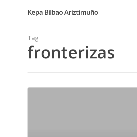
Skip
Kepa Bilbao Ariztimuño
to
main
content
Tag
fronterizas