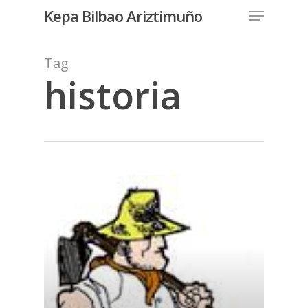
Menu
Skip
Kepa Bilbao Ariztimuño
to
Close
main
Tag
Menu
content
historia