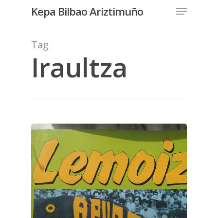
Menu
Skip
Kepa Bilbao Ariztimuño
to
Close
main
Tag
Menu
content
Iraultza