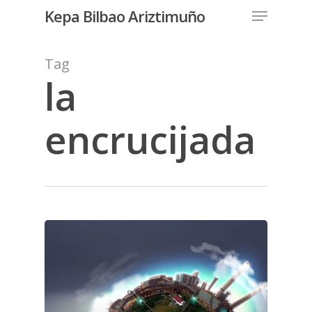
Menu
Skip
Kepa Bilbao Ariztimuño
to
Close
main
Tag
Menu
content
la
encrucijada