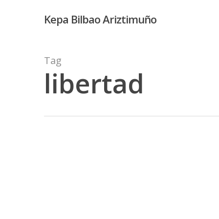
Skip
Kepa Bilbao Ariztimuño
to
main
content
Tag
libertad