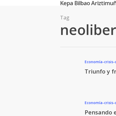
Kepa Bilbao Ariztimu
Skip
to
main
Tag
neolibe
content
Economía-crisis-
Triunfo y f
Economía-crisis-
Pensando e