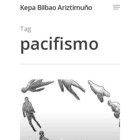
Menu
Skip
Kepa Bilbao Ariztimuño
to
Close
main
Tag
Menu
content
pacifismo