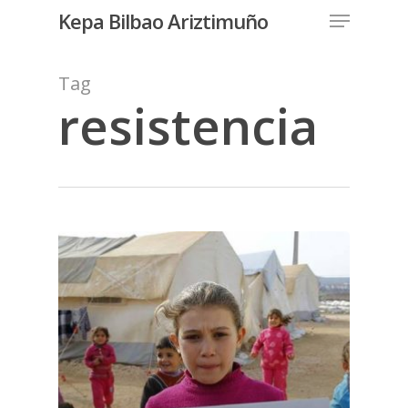
Menu
Skip
Kepa Bilbao Ariztimuño
to
Close
main
Tag
Menu
content
resistencia