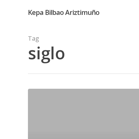
Skip
Kepa Bilbao Ariztimuño
to
main
content
Tag
siglo