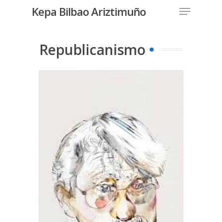
Menu
Skip
Kepa Bilbao Ariztimuño
to
Close
main
Menu
content
Republicanismo