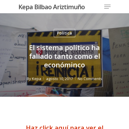
Menu
Skip
Kepa Bilbao Ariztimuño
to
Close
main
Menu
content
Política
El sistema político ha
fallado tanto como el
económinco
By
Kepa
agosto 10, 2017
No Comments
Haz click aquí para ver el