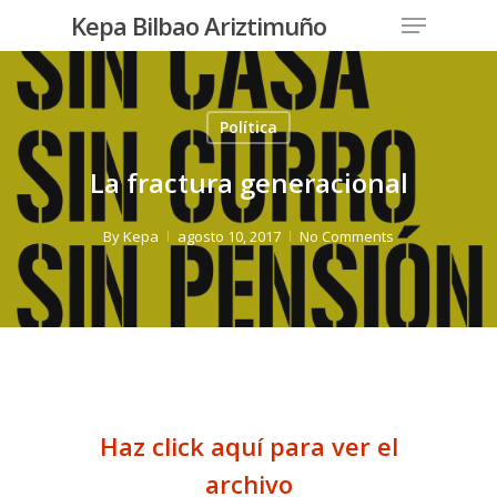
Menu
Skip
Kepa Bilbao Ariztimuño
to
Close
main
Menu
content
Política
La fractura generacional
By
Kepa
agosto 10, 2017
No Comments
Haz click aquí para ver el
archivo