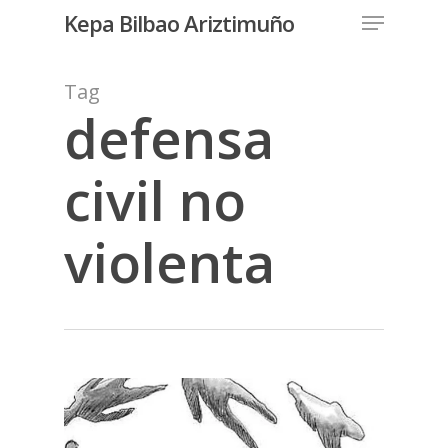
Menu
Skip
Kepa Bilbao Ariztimuño
to
Close
main
Tag
Menu
content
defensa
civil no
violenta