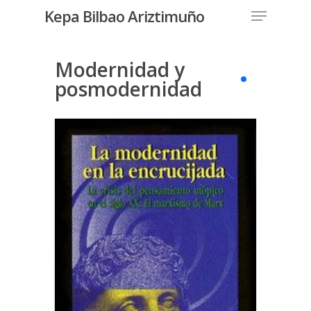
Menu
Skip
Kepa Bilbao Ariztimuño
to
Close
main
Menu
content
Modernidad y
posmodernidad