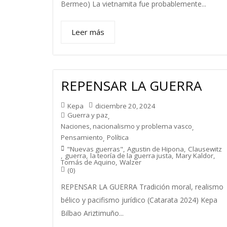
Bermeo) La vietnamita fue probablemente...
Leer más
REPENSAR LA GUERRA
Kepa
diciembre 20, 2024
Guerra y paz
,
Naciones, nacionalismo y problema vasco
,
Pensamiento
Política
,
"Nuevas guerras"
,
Agustin de Hipona
,
Clausewitz
,
guerra
,
la teoría de la guerra justa
,
Mary Kaldor
,
Tomás de Aquino
,
Walzer
(0)
REPENSAR LA GUERRA Tradición moral, realismo
bélico y pacifismo jurídico (Catarata 2024) Kepa
Bilbao Ariztimuño...