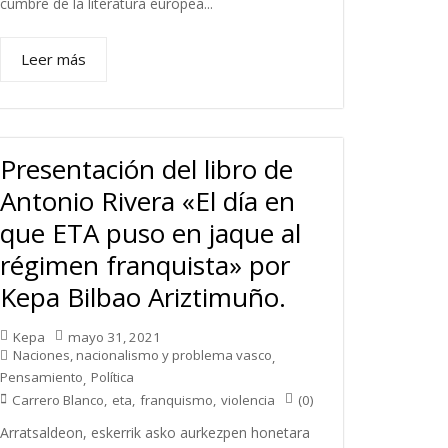
cumbre de la literatura europea...
Leer más
Presentación del libro de
Antonio Rivera «El día en
que ETA puso en jaque al
régimen franquista» por
Kepa Bilbao Ariztimuño.
Kepa
mayo 31, 2021
Naciones, nacionalismo y problema vasco
,
Pensamiento
Política
,
(0)
Carrero Blanco
,
eta
,
franquismo
,
violencia
Arratsaldeon, eskerrik asko aurkezpen honetara