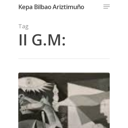
Menu
Skip
Kepa Bilbao Ariztimuño
to
Close
main
Tag
Menu
content
II G.M: